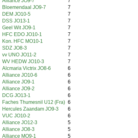
Alliance JO9-7
7
Bloemendaal JO9-7
7
DEM JO10-5
7
DSS JO13-1
7
Geel Wit JO9-1
7
HFC EDO JO10-1
7
Kon. HFC MO10-1
7
SDZ JO8-3
7
vv UNO JO11-2
7
WV HEDW JO10-3
7
Alcmaria Victrix JO8-6
6
Alliance JO10-6
6
Alliance JO9-1
6
Alliance JO9-2
6
DCG JO13-1
6
Faches Thumesnil U12 (Fra)
6
Hercules Zaandam JO9-3
6
VUC JO10-2
6
Alliance JO12-3
5
Alliance JO8-3
5
Alliance MO9-1
5