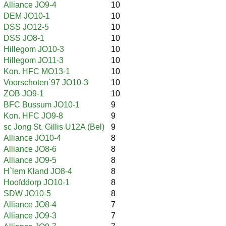
Alliance JO9-4
10
DEM JO10-1
10
DSS JO12-5
10
DSS JO8-1
10
Hillegom JO10-3
10
Hillegom JO11-3
10
Kon. HFC MO13-1
10
Voorschoten`97 JO10-3
10
ZOB JO9-1
10
BFC Bussum JO10-1
9
Kon. HFC JO9-8
9
sc Jong St. Gillis U12A (Bel)
9
Alliance JO10-4
8
Alliance JO8-6
8
Alliance JO9-5
8
H`lem Kland JO8-4
8
Hoofddorp JO10-1
8
SDW JO10-5
8
Alliance JO8-4
7
Alliance JO9-3
7