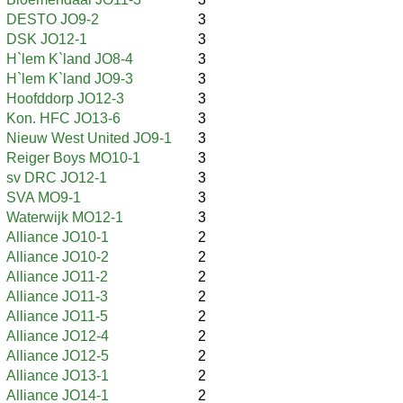
DESTO JO9-2
3
DSK JO12-1
3
H`lem K`land JO8-4
3
H`lem K`land JO9-3
3
Hoofddorp JO12-3
3
Kon. HFC JO13-6
3
Nieuw West United JO9-1
3
Reiger Boys MO10-1
3
sv DRC JO12-1
3
SVA MO9-1
3
Waterwijk MO12-1
3
Alliance JO10-1
2
Alliance JO10-2
2
Alliance JO11-2
2
Alliance JO11-3
2
Alliance JO11-5
2
Alliance JO12-4
2
Alliance JO12-5
2
Alliance JO13-1
2
Alliance JO14-1
2