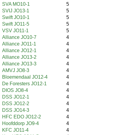
SVA MO10-1
5
SVIJ JO13-1
5
Swift JO10-1
5
Swift JO11-5
5
VSV JO11-1
5
Alliance JO10-7
4
Alliance JO11-1
4
Alliance JO12-1
4
Alliance JO13-2
4
Alliance JO13-3
4
AMVJ JO8-3
4
Bloemendaal JO12-4
4
De Foresters JO12-1
4
DIOS JO8-4
4
DSS JO12-1
4
DSS JO12-2
4
DSS JO14-3
4
HFC EDO JO12-2
4
Hoofddorp JO9-4
4
KFC JO11-4
4